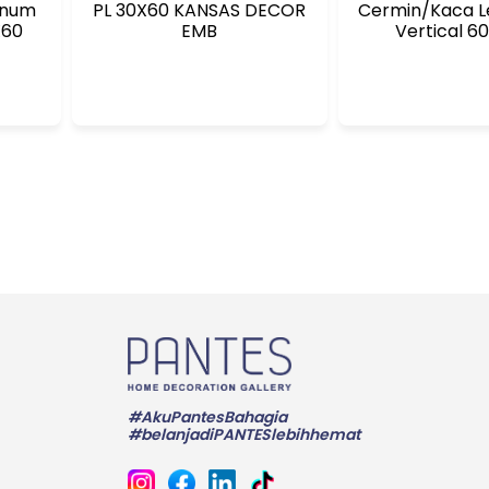
inum
PL 30X60 KANSAS DECOR
Cermin/Kaca L
rey 60X60
EMB
Vertical 6
#AkuPantesBahagia
#belanjadiPANTESlebihhemat