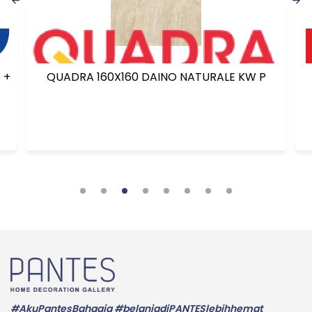
 +
QUADRA 160X160 DAINO NATURALE KW P
#AkuPantesBahagia #belanjadiPANTESlebihhemat