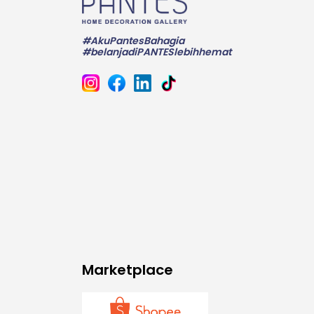
#AkuPantesBahagia
#belanjadiPANTESlebihhemat
Marketplace