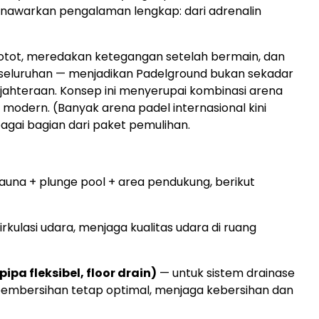
nawarkan pengalaman lengkap: dari adrenalin
 otot, meredakan ketegangan setelah bermain, dan
eluruhan — menjadikan Padelground bukan sekadar
sejahteraan. Konsep ini menyerupai kombinasi arena
 modern. (Banyak arena padel internasional kini
agai bagian dari paket pemulihan.
una + plunge pool + area pendukung, berikut
irkulasi udara, menjaga kualitas udara di ruang
ipa fleksibel, floor drain)
— untuk sistem drainase
n pembersihan tetap optimal, menjaga kebersihan dan