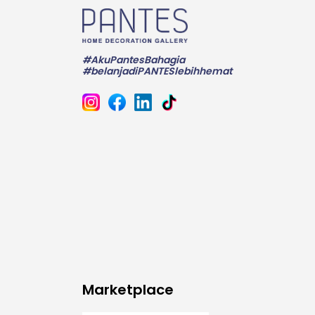
#AkuPantesBahagia
#belanjadiPANTESlebihhemat
Marketplace