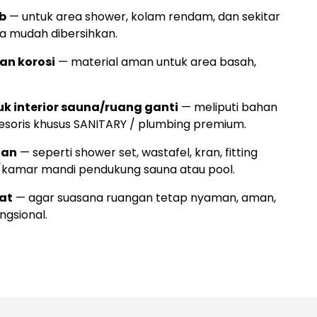
ab
— untuk area shower, kolam rendam, dan sekitar
a mudah dibersihkan.
han korosi
— material aman untuk area basah,
k interior sauna/ruang ganti
— meliputi bahan
sesoris khusus SANITARY / plumbing premium.
nan
— seperti shower set, wastafel, kran, fitting
er/kamar mandi pendukung sauna atau pool.
at
— agar suasana ruangan tetap nyaman, aman,
ngsional.