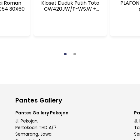
ai Roman
Kloset Duduk Putih Toto
PLAFON
8054 30X60
CW420JW/F-WS.W +
TC505
Pantes Gallery
Pantes Gallery Pekojan
Pa
Jl. Pekojan,
Jl.
Pertokoan THD A/7
Ta
Semarang, Jawa
Se