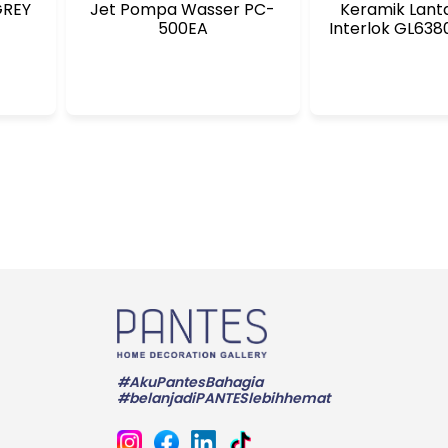
GREY
Jet Pompa Wasser PC-
Keramik Lant
500EA
Interlok GL63
#AkuPantesBahagia
#belanjadiPANTESlebihhemat