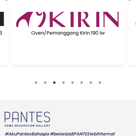
03
Oven/Pemanggang Kirin 190 lw
#AkuPantesBahagia #belanjadiPANTESlebihhemat