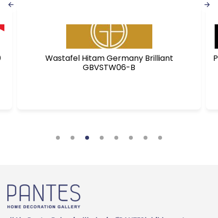
0
Wastafel Hitam Germany Brilliant
P
GBVSTW06-B