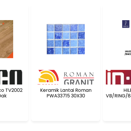
aco TV2002
Keramik Lantai Roman
HIL
Oak
PWA33715 30X30
VB/RING/