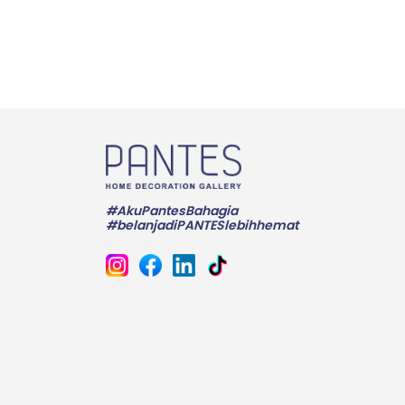
#AkuPantesBahagia
#belanjadiPANTESlebihhemat