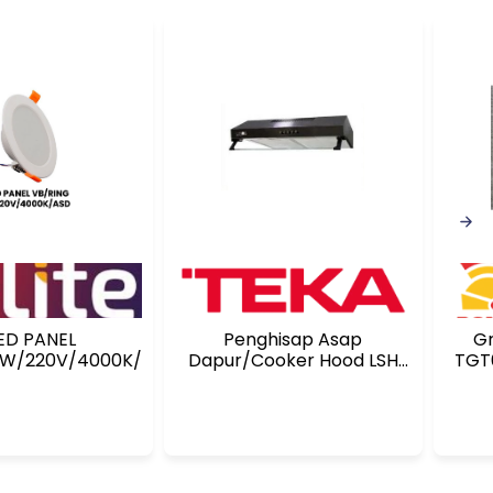
ED PANEL
Penghisap Asap
Gr
8W/220V/4000K/ASD
Dapur/Cooker Hood LSH
TGT
601B