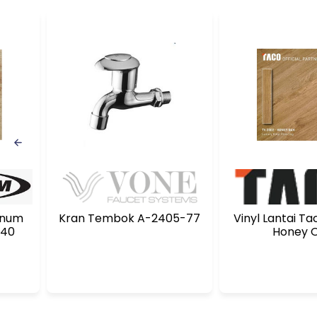
inum
Kran Tembok A-2405-77
Vinyl Lantai T
x40
Honey 