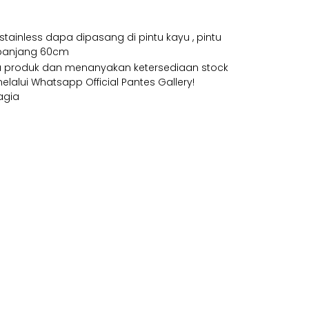
 stainless dapa dipasang di pintu kayu , pintu
 panjang 60cm
ga produk dan menanyakan ketersediaan stock
alui Whatsapp Official Pantes Gallery!
agia
il