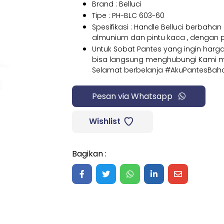
Brand : Belluci
Tipe : PH-BLC 603-60
Spesifikasi : Handle Belluci berbahan
almunium dan pintu kaca , dengan
Untuk Sobat Pantes yang ingin har
bisa langsung menghubungi Kami mel
Selamat berbelanja #AkuPantesBah
Pesan via Whatsapp
Wishlist
Bagikan :
Share on Facebook
Share on Twitter
Share on WhatsApp
Share on LinkedIn
Share on Ma