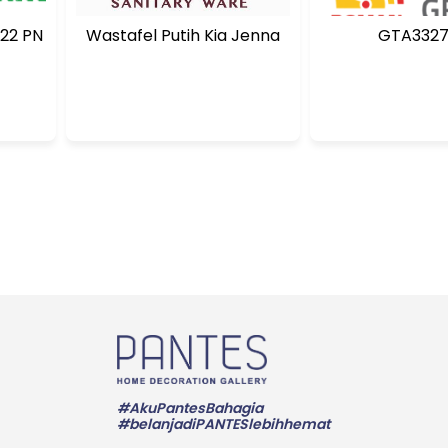
X22 PN
Wastafel Putih Kia Jenna
GTA3327
#AkuPantesBahagia
#belanjadiPANTESlebihhemat