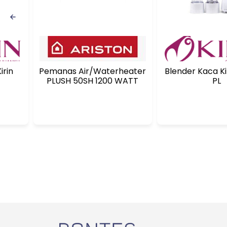
 / Knife 6 Set Kirin
Pemanas Air/Waterheater
Blender Kaca Kir
PLUSH 50SH 1200 WATT
PL