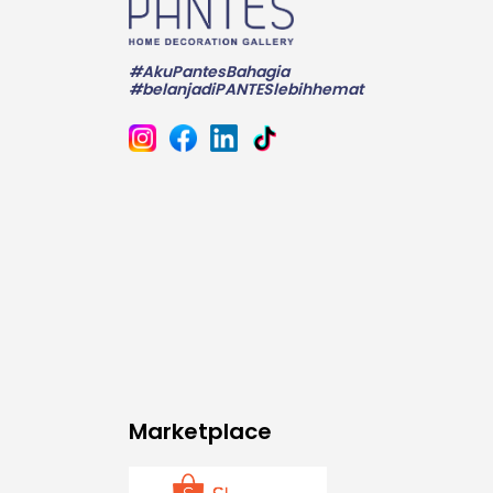
#AkuPantesBahagia
#belanjadiPANTESlebihhemat
Marketplace