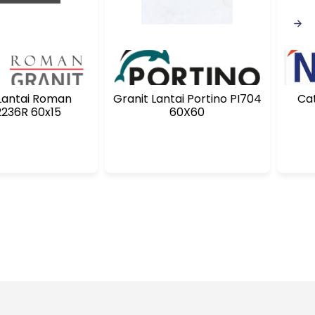
tai Roman
Granit Lantai Portino PI704
Cat
236R 60x15
60X60