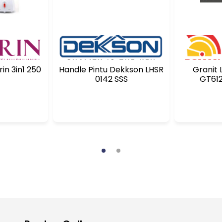
in 3in1 250
Handle Pintu Dekkson LHSR
Granit Lan
0142 SSS
GT612