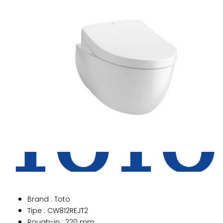
Brand : Toto
Tipe : CW812REJT2
Rough-in : 220 mm