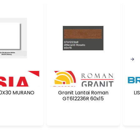
 30X30 MURANO
Granit Lantai Roman
LI
GT612236R 60x15