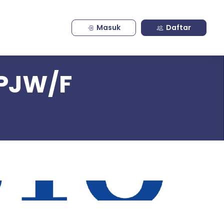
Masuk
Daftar
5PJW/F