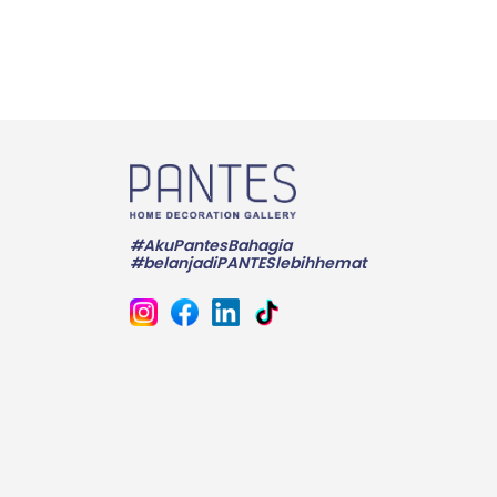
#AkuPantesBahagia
#belanjadiPANTESlebihhemat