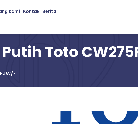
ang Kami
Kontak
Berita
 Putih Toto CW27
5PJW/F