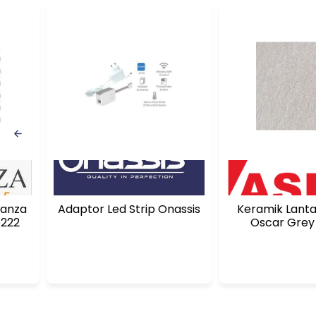
ganza
Adaptor Led Strip Onassis
Keramik Lantai
5222
Oscar Grey