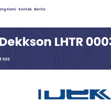
ang Kami
Kontak
Berita
 Dekkson LHTR 000
3 SSS