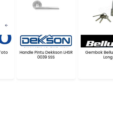
Toto
Handle Pintu Dekkson LHSR
Gembok Bell
0039 SSS
Long