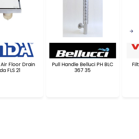
Air Floor Drain
Pull Handle Belluci PH BLC
Fil
da FLS 21
367 35