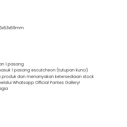
136x53x69mm
an 1 pasang
masuk 1 pasang escutcheon (tutupan kunci)
ga produk dan menanyakan ketersediaan stock
alui Whatsapp Official Pantes Gallery!
agia