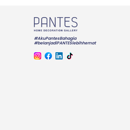
#AkuPantesBahagia
#belanjadiPANTESlebihhemat