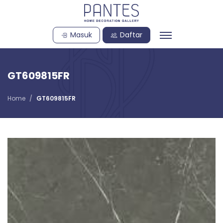
Masuk
Daftar
GT609815FR
Home
GT609815FR