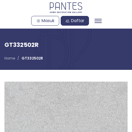
Masuk
Daftar
GT332502R
Home
GT332502R