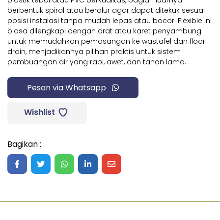
plastik tebal atau PVC berkualitas, bagian luarnya
berbentuk spiral atau beralur agar dapat ditekuk sesuai
posisi instalasi tanpa mudah lepas atau bocor. Flexible ini
biasa dilengkapi dengan drat atau karet penyambung
untuk memudahkan pemasangan ke wastafel dan floor
drain, menjadikannya pilihan praktis untuk sistem
pembuangan air yang rapi, awet, dan tahan lama.
Pesan via Whatsapp
Wishlist
Bagikan :
Share on Facebook
Share on Twitter
Share on WhatsApp
Share on LinkedIn
Share on Mail