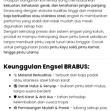
maupun bangunan komersial yang membutuhkan
kekuatan, kehalusan gerak, dan ketahanan jangka panjang
.
Dirancang dengan standar kualitas tinggi dan material
baja berkualitas atau stainless steel
, engsel ini memberikan
performa yang stabil dan tidak mudah aus meski
digunakan setiap hari.
Dengan teknologi presisi dan sistem engsel yang kokoh,
produk ini mampu menopang daun pintu berat sekalipun
tanpa membuat pintu cepat turun atau longgar. Cocok
untuk penggunaan pada
pintu kayu solid, pintu kamar,
hingga pintu utama
.
Keunggulan Engsel BRABUS:
🔩
Material Berkualitas
– terbuat dari baja padat
atau stainless steel tahan karat
🔇
Gerak Halus & Senyap
– bukaan pintu lebih mulus,
tanpa suara berderit
🛡️
Anti Karat & Anti Aus
– tahan terhadap
kelembaban dan cuaca tropis
🧰
Pemasangan Mudah & Presisi
– lubang sekrup pas,