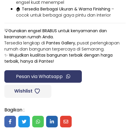
engsel kuat menempel
🏠
Tersedia Berbagai Ukuran & Warna Finishing
–
cocok untuk berbagai gaya pintu dan interior
💡
Gunakan engsel BRABUS untuk kenyamanan dan
keamanan rumah Anda.
Tersedia lengkap di
Pantes Gallery
, pusat perlengkapan
rumah dan bangunan terpercaya di Semarang.
✨
Wujudkan kualitas bangunan terbaik dengan harga
terbaik, hanya di Pantes!
Pesan via Whatsapp
Wishlist
Bagikan :
Share on Facebook
Share on Twitter
Share on WhatsApp
Share on LinkedIn
Share on Mail