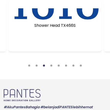
Shower Head TX466S
#AkuPantesBahagia #belanjadiPANTESlebihhemat