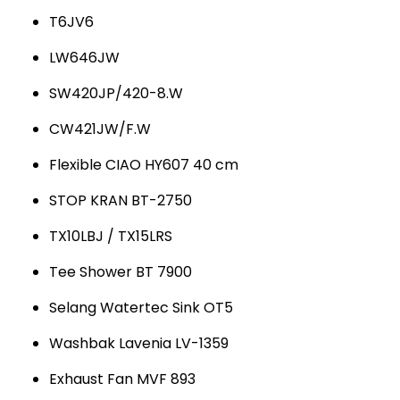
T6JV6
LW646JW
SW420JP/420-8.W
CW421JW/F.W
Flexible CIAO HY607 40 cm
STOP KRAN BT-2750
TX10LBJ / TX15LRS
Tee Shower BT 7900
Selang Watertec Sink OT5
Washbak Lavenia LV-1359
Exhaust Fan MVF 893