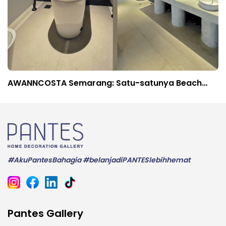
AWANNCOSTA Semarang: Satu-satunya Beach
Club Terbesar dengan Vibes Tropis & Citylight
#AkuPantesBahagia #belanjadiPANTESlebihhemat
Pantes Gallery