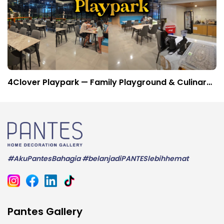
4Clover Playpark — Family Playground & Culinary
Space dengan Konsep Modern
#AkuPantesBahagia #belanjadiPANTESlebihhemat
Pantes Gallery